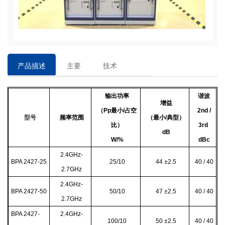
产品描述
主要
技术
特点
参数
输出功率
谐波
增益
（Pp最小/占空
2nd /
型号
频率范围
（最小/典型）
比）
3rd
dB
W/%
dBc
2.4GHz-
BPA 2427-25
25/10
44
±2.5
40 / 40
2.7GHz
2.4GHz-
BPA 2427-50
50/10
47
±2.5
40 / 40
2.7GHz
BPA 2427-
2.4GHz-
100/10
50
±2.5
40 / 40