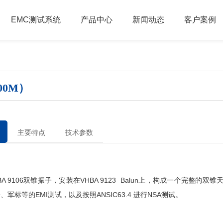
EMC测试系统
产品中心
新闻动态
客户案例
300M）
主要特点
技术参数
 9106双
锥振子，安装在
VHBA 9123 Balun
上，构成一个完整的双锥
子、军标等的
EMI测试，以及按照ANSIC63.4 进行NSA测试。