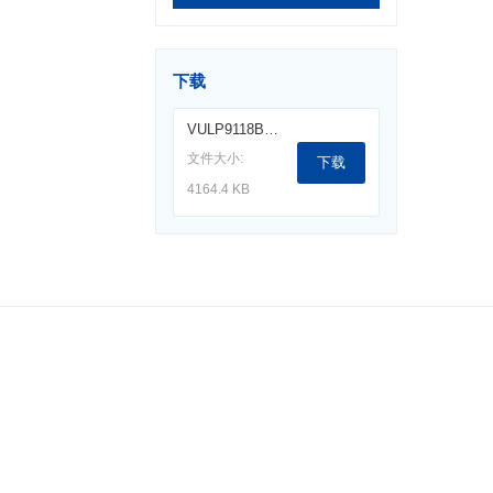
下载
VULP9118B对数周期宽带天线（160M-1.5G）.pdf
文件大小:
下载
4164.4 KB