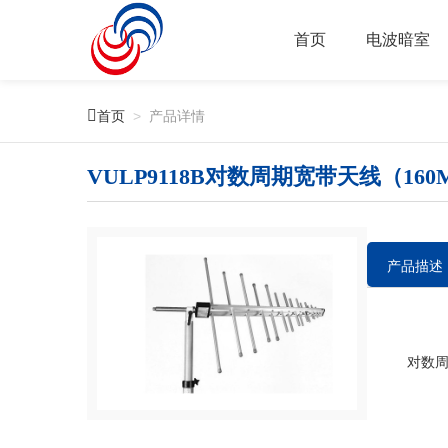
首页
电波暗室

首页
>
产品详情
VULP9118B对数周期宽带天线（160M-
产品描述
对数