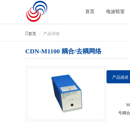
首页
电波暗室

首页
>
产品详情
CDN-M1100 耦合/去耦网络
产品描述
M系列
号耦