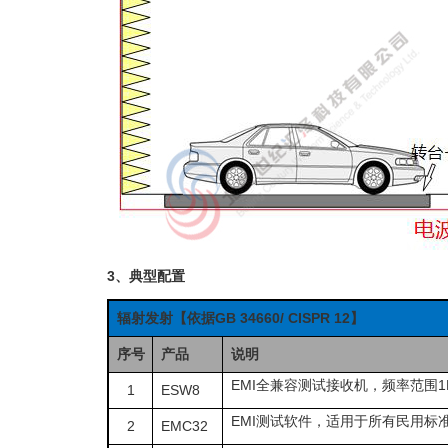
3、典型配置
辐射发射【依据GB 34660/ CISPR 12】
序号
产品
说明
EMI全兼容测试接收机，频率范围1H
1
ESW8
EMI测试软件，适用于所有民用标准
2
EMC32