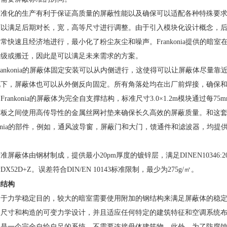
化的生产有利于保证高质量的屏蔽性能以及确保可以适配各种特殊要求
可以满足后期对长，宽，高等尺寸进行调整。由于引入模块化设计概念，
常快速且经济地进行，最小化了粉尘灰尘和噪声。Frankonia提供的暗室
升级或搬迁，因此是可以满足未来需求的方案。
nkonia的屏蔽体固定安装可以从内侧进行，这使得可以让屏蔽体尽量靠
况下，屏蔽体也可以从外侧反向固定。所有角落处均在出厂前焊接，确保
Frankonia的屏蔽体为完全自支撑结构，标准尺寸3.0×1.2m模块通过每7
蔽板之间使用高传导性的金属丝网衬垫来确保长久高效的屏蔽质量。和这
nkonia的部件，例如，通风波导窗，屏蔽门和大门，馈通件和滤波器，均提
蔽体由钢材制成，提供最小20pm厚度的镀锌层，满足DINEN10346:200
DX52D+Z。误差符合DIN/EN 10143标准限制，最少为275g/㎡。
结构
力学稳定目的，较大的暗室需要使用附加的钢结构来满足屏蔽体的稳定
尺寸和构造的可变力学设计，并且适应任何特定的建筑特征和空调系统布局。Fr
构是一个完全自给自足的系统，不需要连接母体建筑物，此外，为了防腐