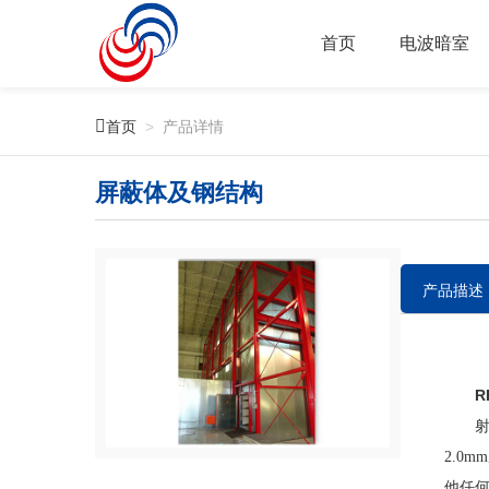
首页
电波暗室

首页
>
产品详情
屏蔽体及钢结构
产品描述
RF
射频屏
2.0
他任