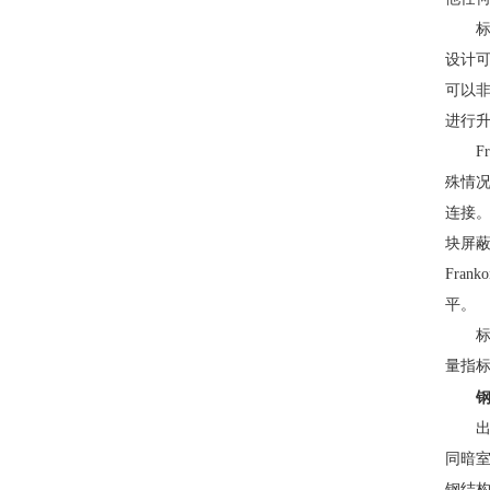
标准
设计
可以非
进行
Fra
殊情
连接。
块屏
Fra
平。
标准屏
量指标
钢
出于
同暗室
钢结