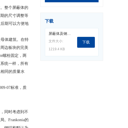
。整个屏蔽体的
后期的尺寸调整等
下载
在后期可以方便地
屏蔽体及钢结构.pdf
近母体建筑。在特
文件大小:
下载
和周边板块的完美
1219.4 KB
5mm螺栓固定，两
套系统一样，所有
供相同的质量水
9-07标准，质
，同时考虑到不
ankonia的
蚀，钢结构默认为