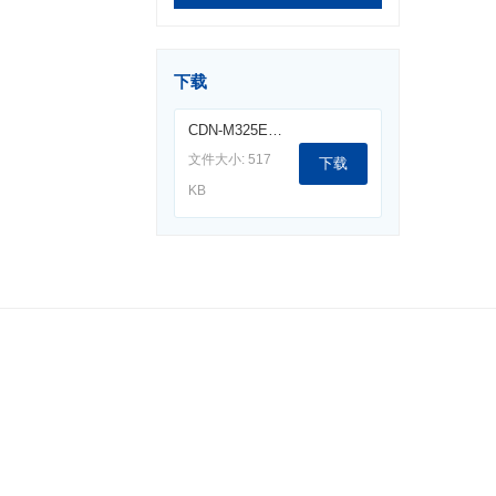
下载
CDN-M325E耦合去耦网络.pdf
文件大小: 517
下载
KB